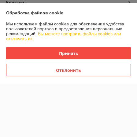
Контакты
Обработка файлов cookie
Доставка и оплата
Мы используем файлы cookies для обеспечения удобства
пользователей портала и предоставления персональных
График работы
рекомендаций.
Вы можете настроить файлы cookies или
отключить их.
Полная версия сайта
Принять
Политика обработки cookies
Отклонить
Сайт создан на платформе Deal.by
Информация для покупателя
Индивидуальный предприниматель:
ИП Кривенков Сергей Викторович
Гомель, ул.Ефремова 2-71