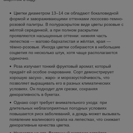
Цветки диаметром 13–14 см обладают бокаловидной
формой и завораживающими оттенками лососево-темно-
розовой палитры. В полураскрытом виде цветы розовые с
жёлтой серединкой, а при полном раскрытии
проявляются насыщенные оттенки: нижняя часть
лепестков — матово-бархатистая и жёлтая, края —
тёмно-розовые. Иногда цветки собираются в небольшие
соцветия по несколько штук, хотя чаще располагаются
одиночно.
Роза излучает тонкий фруктовый аромат, который
придаёт ей особое очарование. Сорт демонстрирует
хорошую засухо-, жаро- и морозоустойчивость, что
позволяет выращивать его в разных климатических
условиях. Он подходит для срезки, сохраняя
декоративность в букетах.
Однако сорт требует внимательного ухода: при
длительных неблагоприятных погодных условиях
повышается риск заболеваний, а дождь может вызывать
появление малинового крапа на лепестках, что снижает
декоративные качества цветка.
Несмотря на это, Восточный экспресс остаётся