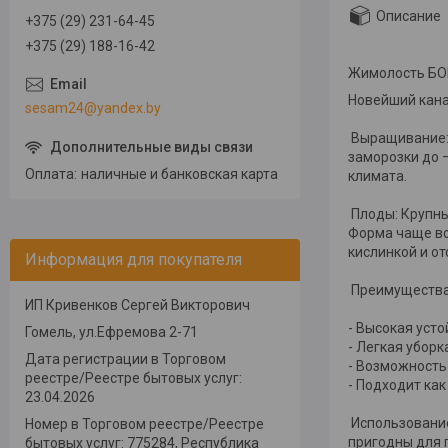
Описание
+375 (29) 231-64-45
+375 (29) 188-16-42
Жимолость Б
Новейший кана
sesam24@yandex.by
Выращивание: 
заморозки до 
Оплата
наличные и банковская карта
климата.
Плоды: Крупные
Форма чаще вс
кислинкой и от
Информация для покупателя
Преимущества 
ИП Кривенков Сергей Викторович
- Высокая усто
Гомель, ул.Ефремова 2-71
- Легкая убор
Дата регистрации в Торговом
- Возможность
реестре/Реестре бытовых услуг:
- Подходит как
23.04.2026
Использование:
Номер в Торговом реестре/Реестре
пригодны для 
бытовых услуг: 775284, Республика