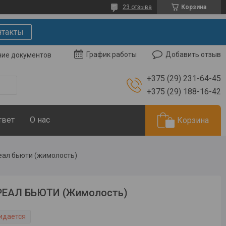
23 отзыва
Корзина
нтакты
Добавить отзыв
График работы
чие документов
+375 (29) 231-64-45
+375 (29) 188-16-42
твет
О нас
Корзина
еал бьюти (жимолость)
РЕАЛ БЬЮТИ (Жимолость)
идается