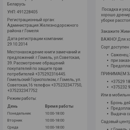
Беларусь
Посадка и ухо
УНП: 491228405
хорошо дренир
Регистрационный орган:
уборке рассто
Администрация Железнодорожного
района г.Гомеля
Закажите Жимо
Дата регистрации компании:
ВАЖНО! Для хо
29.10.2014
Сорт доступен 
Местонахождение книги замечаний и
Саженец З
предложений: г.Гомель, ул.Советская,
при заказ
39. Рассмотрение обращений
Предопла
покупателей по защите прав
ПРИНИМАЕМ ЗА
потребителей +375292316445.
Гомельский Горисполком, г.Гомель, ул.
+37529 1
Советская,16 телефон +375232347750,
+375232 9
+375232347752
Или в мобиль
Режим работы:
Бронь дей
День
Время работы
Предопла
Понедельник
10:00-18:00
Выдача с
Вторник
10:00-18:00
Садовый центр
Среда
10:00-18:00
г.Гомель,