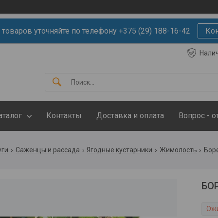
 товаров уточняйте по телефону +375 (29) 188-16-42
Ко
Нали
аталог
Контакты
Доставка и оплата
Вопрос - о
уги
Саженцы и рассада
Ягодные кустарники
Жимолость
Бор
БО
Ож