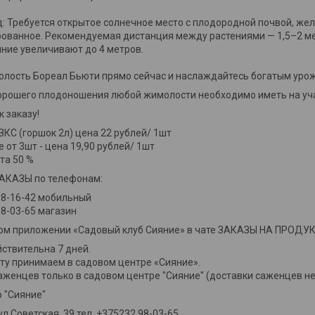
д: Требуется открытое солнечное место с плодородной почвой, же
ованное. Рекомендуемая дистанция между растениями — 1,5–2 ме
яние увеличивают до 4 метров.
лость Бореал Бьюти прямо сейчас и наслаждайтесь богатым урож
рошего плодоношения любой жимолости необходимо иметь на учас
к заказу!
КС (горшок 2л) цена 22 рублей/ 1шт
е от 3шт - цена 19,90 рублей/ 1шт
та 50 %
КАЗЫ по телефонам:
88-16-42 мобильный
8-03-65 магазин
ном приложении «Садовый клуб Сияние» в чате ЗАКАЗЫ НА ПРОД
ствительна 7 дней.
ту принимаем в садовом центре «Сияние».
аженцев только в садовом центре "Сияние" (доставки саженцев н
 "Сияние"
 ул.Советская, 39 тел. +375232 98-03-65