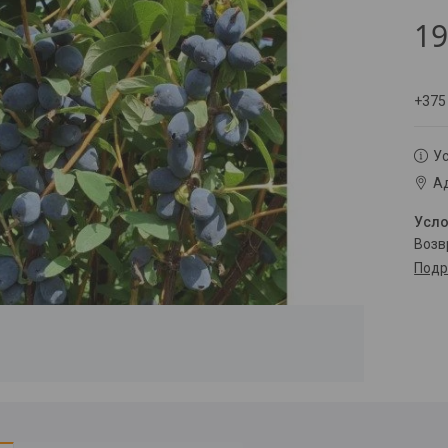
19
+375
Ус
Ад
воз
Подр