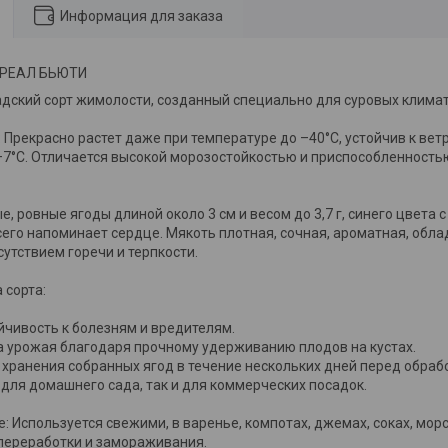
Информация для заказа
ОРЕАЛ БЬЮТИ
дский сорт жимолости, созданный специально для суровых климат
Прекрасно растет даже при температуре до –40°C, устойчив к ве
–7°C. Отличается высокой морозостойкостью и приспособленность
, ровные ягоды длиной около 3 см и весом до 3,7 г, синего цвета 
его напоминает сердце. Мякоть плотная, сочная, ароматная, обла
сутствием горечи и терпкости.
сорта:
йчивость к болезням и вредителям.
ка урожая благодаря прочному удерживанию плодов на кустах.
 хранения собранных ягод в течение нескольких дней перед обра
 для домашнего сада, так и для коммерческих посадок.
 Используется свежими, в варенье, компотах, джемах, соках, морс
переработки и замораживания.