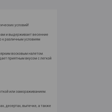
ических условий!
трам и выдерживает весенние
ю к различным условиям
с ярким восковым налетом.
дает приятным вкусом с легкой
боткой или замораживанием.
ах, десертах, выпечке, а также