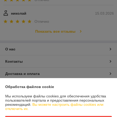
николай
15.03.2026
Отлично
Показать все отзывы
О нас
Контакты
Доставка и оплата
График работы
Обработка файлов cookie
Мы используем файлы cookies для обеспечения удобства
Полная версия сайта
пользователей портала и предоставления персональных
рекомендаций.
Вы можете настроить файлы cookies или
отключить их.
Политика обработки cookies