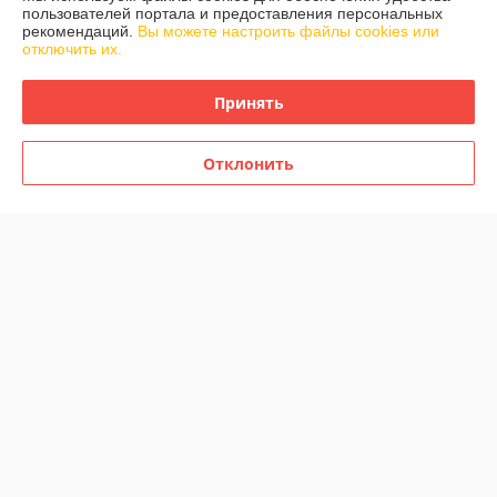
График работы
пользователей портала и предоставления персональных
рекомендаций.
Вы можете настроить файлы cookies или
отключить их.
Полная версия сайта
Принять
Политика обработки cookies
Сайт создан на платформе Deal.by
Отклонить
Информация для покупателя
Индивидуальный предприниматель:
ИП Кривенков Сергей Викторович
Гомель, ул.Ефремова 2-71
Регистрационный номер ЕГР: 491228405
УНП: 491228405
Регистрационный орган: Администрация Железнодорожного района
г.Гомеля