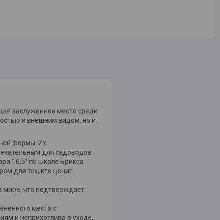
ющая заслуженное место среди
ностью и внешним видом, но и
ьной формы. Их
лекательным для садоводов.
ара 16,5° по шкале Брикса
ром для тех, кто ценит
 в мире, что подтверждает
тененного места с
иям и неприхотлива в уходе,