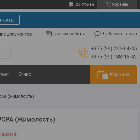
23 отзыва
Корзина
нтакты
Добавить отзыв
График работы
чие документов
+375 (29) 231-64-45
+375 (29) 188-16-42
твет
О нас
Корзина
ора (жимолость)
РОРА (Жимолость)
идается