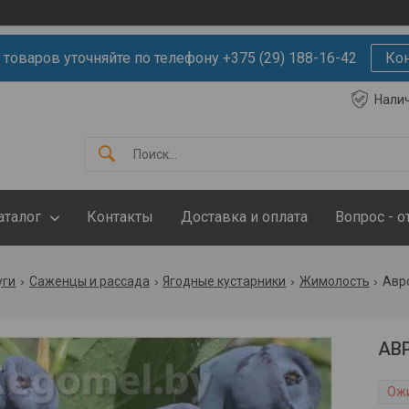
 товаров уточняйте по телефону +375 (29) 188-16-42
Ко
Нали
аталог
Контакты
Доставка и оплата
Вопрос - о
уги
Саженцы и рассада
Ягодные кустарники
Жимолость
Авр
АВ
Ож