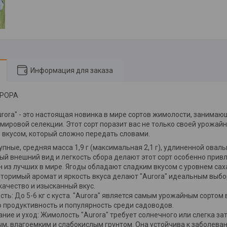
Информация для заказа
ВРОРА
rora" - это настоящая новинка в мире сортов жимолости, занима
 мировой селекции. Этот сорт поразит вас не только своей урожай
вкусом, который сложно передать словами.
упные, средняя масса 1,9 г (максимальная 2,1 г), удлиненной овал
ый внешний вид и легкость сбора делают этот сорт особенно прив
н из лучших в мире. Ягоды обладают сладким вкусом с уровнем сах
овторимый аромат и яркость вкуса делают "Aurora" идеальным выбо
ачество и изысканный вкус.
ть: До 5-6 кг с куста. "Aurora" является самым урожайным сортом
ю продуктивность и популярность среди садоводов.
ие и уход: Жимолость "Aurora" требует солнечного или слегка за
, влагоемким и слабокислым грунтом. Она устойчива к заболеван