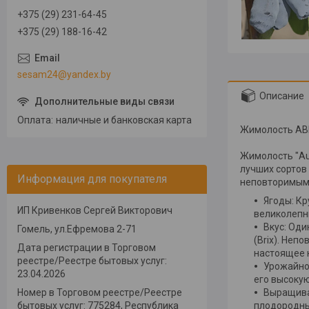
+375 (29) 231-64-45
+375 (29) 188-16-42
sesam24@yandex.by
Описание
Оплата
наличные и банковская карта
Жимолость А
Жимолость "Au
лучших сортов
Информация для покупателя
неповторимым 
Ягоды: Кр
ИП Кривенков Сергей Викторович
великолепн
Вкус: Оди
Гомель, ул.Ефремова 2-71
(Brix). Неп
Дата регистрации в Торговом
настоящее к
реестре/Реестре бытовых услуг:
Урожайнос
23.04.2026
его высоку
Номер в Торговом реестре/Реестре
Выращиван
бытовых услуг: 775284, Республика
плодородным