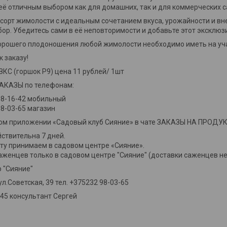
её отличным выбором как для домашних, так и для коммерческих с
сорт жимолости с идеальным сочетанием вкуса, урожайности и внеш
ор. Убедитесь сами в её неповторимости и добавьте этот эксклюзи
рошего плодоношения любой жимолости необходимо иметь на учас
к заказу!
КС (горшок P9) цена 11 рублей/ 1шт
КАЗЫ по телефонам:
88-16-42 мобильный
8-03-65 магазин
ном приложении «Садовый клуб Сияние» в чате ЗАКАЗЫ НА ПРОД
ствительна 7 дней.
ту принимаем в садовом центре «Сияние».
аженцев только в садовом центре "Сияние" (доставки саженцев н
 "Сияние"
 ул.Советская, 39 тел. +375232 98-03-65
-45 консультант Сергей