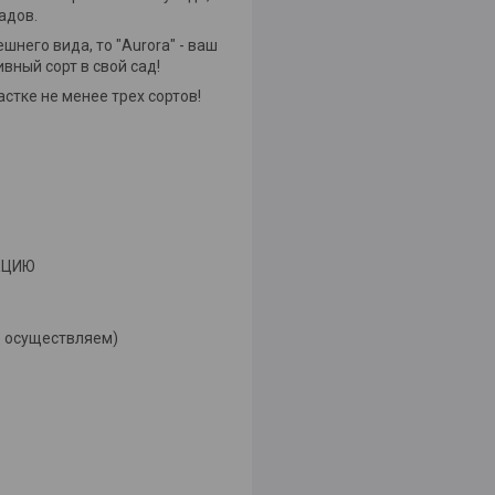
адов.
него вида, то "Aurora" - ваш
вный сорт в свой сад!
тке не менее трех сортов!
УКЦИЮ
е осуществляем)