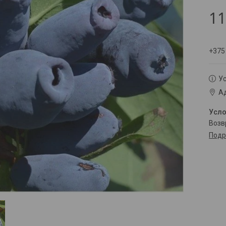
1
+375
Ус
Ад
воз
Подр