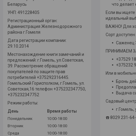
Беларусь
что делает 
УНП: 491228405
Если вы ищете 
идеальный выб
Регистрационный орган:
Администрация Железнодорожного
ВАЖНО! Для хо
района г.Гомеля
Сорт доступен 
Дата регистрации компании:
Саженец З
29.10.2014
ПРИНИМАЕМ ЗА
Местонахождение книги замечаний и
+37529 1
предложений: г.Гомель, ул.Советская,
+375232 9
39. Рассмотрение обращений
покупателей по защите прав
Или в мобиль
потребителей +375292316445.
Бронь дей
Гомельский Горисполком, г.Гомель, ул.
Предопла
Советская,16 телефон +375232347750,
Выдача с
+375232347752
Садовый центр
Режим работы:
г.Гомель,
День
Время работы
☎️ 8029 231-64
Понедельник
10:00-18:00
Вторник
10:00-18:00
Среда
10:00-18:00