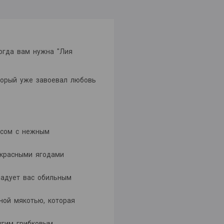
Тогда вам нужна "Лия
оторый уже завоевал любовь
кусом с нежным
о-красными ягодами
орадует вас обильным
чной мякотью, которая
ругим грибковым