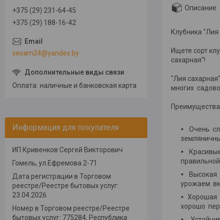
Описание
+375 (29) 231-64-45
+375 (29) 188-16-42
Клубника "Лия
Ищете сорт кл
sesam24@yandex.by
сахарная"!
"Лия сахарная
Оплата
наличные и банковская карта
многих садов
Преимущества 
Информация для покупателя
Очень сл
земляничны
ИП Кривенков Сергей Викторович
Красивые
правильной
Гомель, ул.Ефремова 2-71
Высокая 
Дата регистрации в Торговом
урожаем вк
реестре/Реестре бытовых услуг:
23.04.2026
Хорошая 
хорошо пер
Номер в Торговом реестре/Реестре
бытовых услуг: 775284, Республика
Устойчив