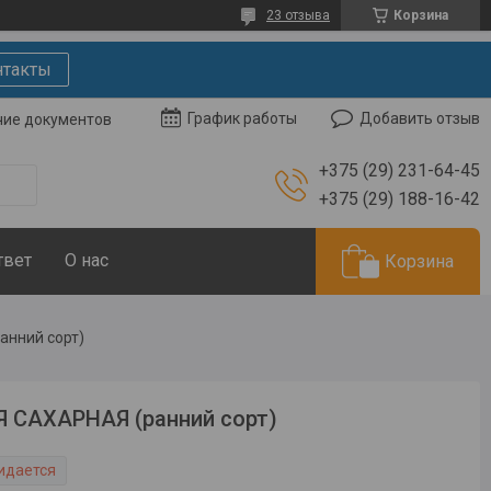
23 отзыва
Корзина
нтакты
Добавить отзыв
График работы
чие документов
+375 (29) 231-64-45
+375 (29) 188-16-42
твет
О нас
Корзина
анний сорт)
 САХАРНАЯ (ранний сорт)
идается