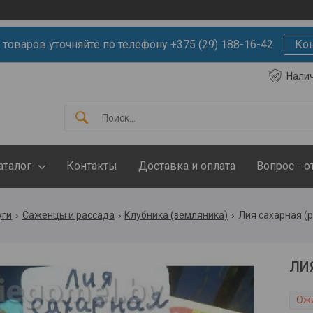
 товаров уточняйте по телефону +375 (29) 188-16-42
Ко
Нали
аталог
Контакты
Доставка и оплата
Вопрос - о
уги
Саженцы и рассада
Клубника (земляника)
Лия сахарная (р
ЛИЯ
Ож