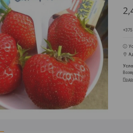
2,
+375
Ус
Ад
воз
Подр