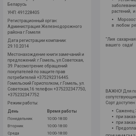
Беларусь
заболевани
растений, 
УНП: 491228405
Морозост
Регистрационный орган:
в любом ре
Администрация Железнодорожного
района г.Гомеля
"Лия сахарная
Дата регистрации компании:
вашего сада!
29.10.2014
Местонахождение книги замечаний и
предложений: г.Гомель, ул.Советская,
39. Рассмотрение обращений
покупателей по защите прав
потребителей +375292316445.
Гомельский Горисполком, г.Гомель, ул.
Советская,16 телефон +375232347750,
ВАЖНО! Для по
+375232347752
сопутствующие
Сорт доступен 
Режим работы:
Саженец З
День
Время работы
при заказ
Понедельник
10:00-18:00
при заказ
Вторник
10:00-18:00
Предопла
Среда
10:00-18:00