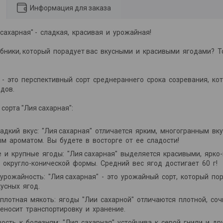
Информация для заказа
 сахарная" - сладкая, красивая и урожайная!
убники, который порадует вас вкусными и красивыми ягодами? 
" - это перспективный сорт среднераннего срока созревания, к
одов.
сорта "Лия сахарная":
адкий вкус: "Лия сахарная" отличается ярким, многогранным в
м ароматом. Вы будете в восторге от ее сладости!
 и крупные ягоды: "Лия сахарная" выделяется красивыми, ярк
 округло-конической формы. Средний вес ягод достигает 60 г!
урожайность: "Лия сахарная" - это урожайный сорт, который п
усных ягод.
плотная мякоть: ягоды "Лии сахарной" отличаются плотной, со
еносит транспортировку и хранение.
ость к болезням: "Лия сахарная" устойчива к серой гнили и д