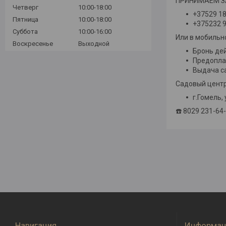
ПРИНИМАЕМ ЗА
Четверг
10:00-18:00
+37529 1
Пятница
10:00-18:00
+375232 9
Суббота
10:00-16:00
Или в мобиль
Воскресенье
Выходной
Бронь дей
Предопла
Выдача с
Садовый центр
г.Гомель,
☎️ 8029 231-64
Навигация
Информац