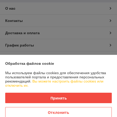
О нас
Контакты
Доставка и оплата
График работы
Полная версия сайта
Обработка файлов cookie
Политика обработки cookies
Мы используем файлы cookies для обеспечения удобства
пользователей портала и предоставления персональных
рекомендаций.
Вы можете настроить файлы cookies или
Сайт создан на платформе Deal.by
отключить их.
Принять
Отклонить
Информация для покупателя