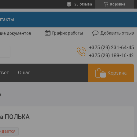
23 отзыва
Корзина
нтакты
Добавить отзыв
График работы
чие документов
+375 (29) 231-64-45
+375 (29) 188-16-42
твет
О нас
Корзина
а
за ПОЛЬКА
идается