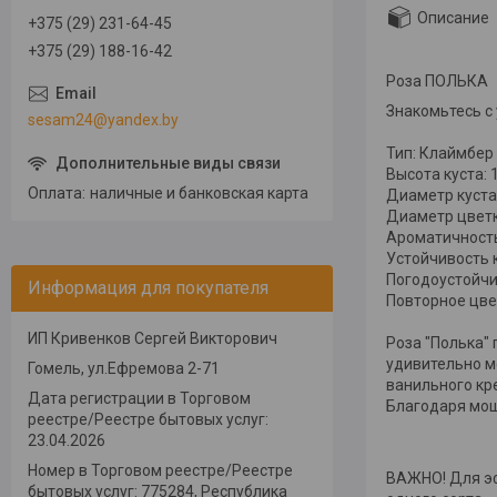
Описание
+375 (29) 231-64-45
+375 (29) 188-16-42
Роза ПОЛЬКА
Знакомьтесь с 
sesam24@yandex.by
Тип: Клаймбер
Высота куста: 
Оплата
наличные и банковская карта
Диаметр куста
Диаметр цветк
Ароматичность
Устойчивость 
Погодоустойчи
Информация для покупателя
Повторное цве
ИП Кривенков Сергей Викторович
Роза "Полька"
удивительно м
Гомель, ул.Ефремова 2-71
ванильного кр
Дата регистрации в Торговом
Благодаря мощ
реестре/Реестре бытовых услуг:
23.04.2026
Номер в Торговом реестре/Реестре
ВАЖНО! Для эф
бытовых услуг: 775284, Республика