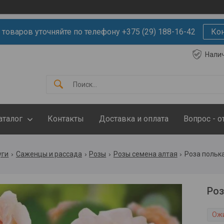
 товаров уточняйте по телефону +375 (29) 188-16-42
Ко
Нали
аталог
Контакты
Доставка и оплата
Вопрос - о
уги
Саженцы и рассада
Розы
Розы семена алтая
Роза польк
Ро
Ож