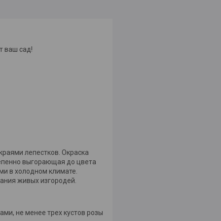
т ваш сад!
краями лепестков. Окраска
епенно выгорающая до цвета
ми в холодном климате.
дания живых изгородей.
ми, не менее трех кустов розы