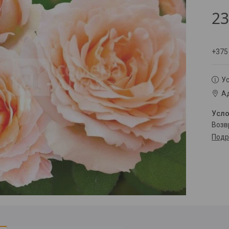
23
+375
Ус
Ад
воз
Подр