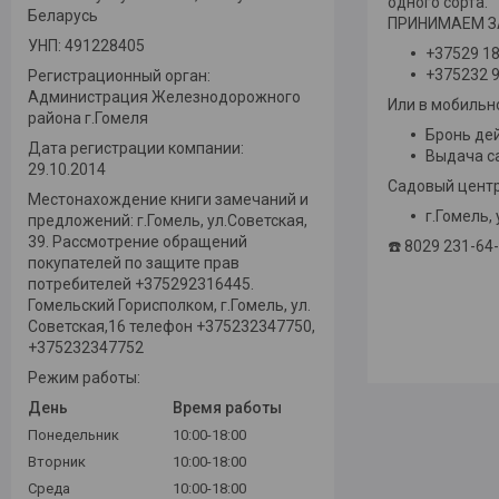
одного сорта.
Беларусь
ПРИНИМАЕМ ЗА
УНП: 491228405
+37529 1
+375232 9
Регистрационный орган:
Администрация Железнодорожного
Или в мобиль
района г.Гомеля
Бронь дей
Дата регистрации компании:
Выдача с
29.10.2014
Садовый цент
Местонахождение книги замечаний и
г.Гомель,
предложений: г.Гомель, ул.Советская,
39. Рассмотрение обращений
☎️ 8029 231-64
покупателей по защите прав
потребителей +375292316445.
Гомельский Горисполком, г.Гомель, ул.
Советская,16 телефон +375232347750,
+375232347752
Режим работы:
День
Время работы
Понедельник
10:00-18:00
Вторник
10:00-18:00
Среда
10:00-18:00