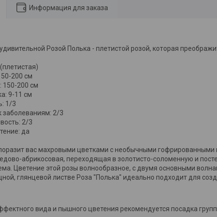
Информация для заказа
удивительной Розой Полька - плетистой розой, которая преображи
 (плетистая)
150-200 см
: 150-200 см
а: 9-11 см
: 1/3
к заболеваниям: 2/3
вость: 2/3
тение: да
 поразит вас махровыми цветками с необычными гофрированными 
едово-абрикосовая, переходящая в золотисто-соломенную и пост
ема. Цветение этой розы волнообразное, с двумя основными волна
ной, глянцевой листве Роза "Полька" идеально подходит для соз
фектного вида и пышного цветения рекомендуется посадка группа