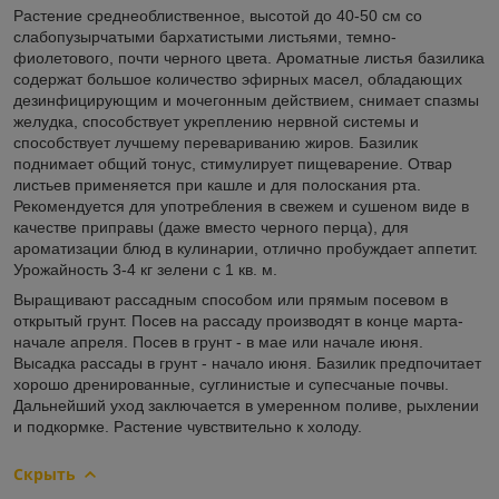
Растение среднеоблиственное, высотой до 40-50 см со
слабопузырчатыми бархатистыми листьями, темно-
фиолетового, почти черного цвета. Ароматные листья базилика
содержат большое количество эфирных масел, обладающих
дезинфицирующим и мочегонным действием, снимает спазмы
желудка, способствует укреплению нервной системы и
способствует лучшему перевариванию жиров. Базилик
поднимает общий тонус, стимулирует пищеварение. Отвар
листьев применяется при кашле и для полоскания рта.
Рекомендуется для употребления в свежем и сушеном виде в
качестве приправы (даже вместо черного перца), для
ароматизации блюд в кулинарии, отлично пробуждает аппетит.
Урожайность 3-4 кг зелени с 1 кв. м.
Выращивают рассадным способом или прямым посевом в
открытый грунт. Посев на рассаду производят в конце марта-
начале апреля. Посев в грунт - в мае или начале июня.
Высадка рассады в грунт - начало июня. Базилик предпочитает
хорошо дренированные, суглинистые и супесчаные почвы.
Дальнейший уход заключается в умеренном поливе, рыхлении
и подкормке. Растение чувствительно к холоду.
Скрыть