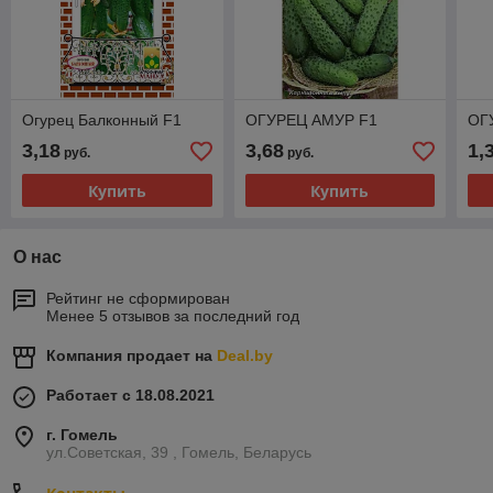
Огурец Балконный F1
ОГУРЕЦ АМУР F1
ОГ
3,18
3,68
1,
руб.
руб.
Купить
Купить
О нас
Рейтинг не сформирован
Менее 5 отзывов за последний год
Компания продает на
Deal.by
Работает с 18.08.2021
г. Гомель
ул.Советская, 39 , Гомель, Беларусь