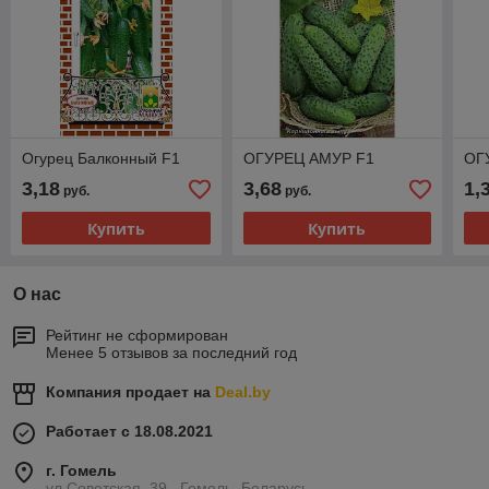
Огурец Балконный F1
ОГУРЕЦ АМУР F1
ОГ
3,18
3,68
1,
руб.
руб.
Купить
Купить
О нас
Рейтинг не сформирован
Менее 5 отзывов за последний год
Компания продает на
Deal.by
Работает с 18.08.2021
г. Гомель
ул.Советская, 39 , Гомель, Беларусь