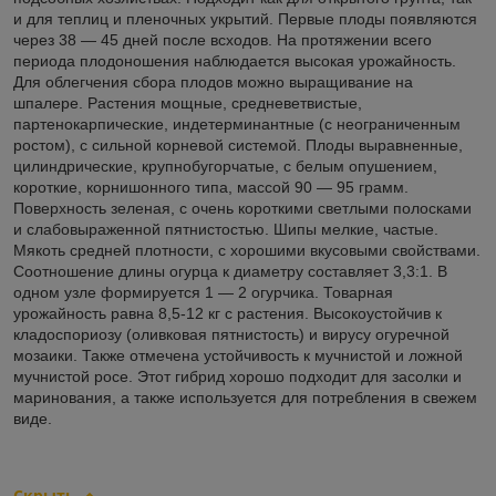
и для теплиц и пленочных укрытий. Первые плоды появляются
через 38 — 45 дней после всходов. На протяжении всего
периода плодоношения наблюдается высокая урожайность.
Для облегчения сбора плодов можно выращивание на
шпалере. Растения мощные, средневетвистые,
партенокарпические, индетерминантные (с неограниченным
ростом), с сильной корневой системой. Плоды выравненные,
цилиндрические, крупнобугорчатые, с белым опушением,
короткие, корнишонного типа, массой 90 — 95 грамм.
Поверхность зеленая, с очень короткими светлыми полосками
и слабовыраженной пятнистостью. Шипы мелкие, частые.
Мякоть средней плотности, с хорошими вкусовыми свойствами.
Соотношение длины огурца к диаметру составляет 3,3:1. В
одном узле формируется 1 — 2 огурчика. Товарная
урожайность равна 8,5-12 кг с растения. Высокоустойчив к
кладоспориозу (оливковая пятнистость) и вирусу огуречной
мозаики. Также отмечена устойчивость к мучнистой и ложной
мучнистой росе. Этот гибрид хорошо подходит для засолки и
маринования, а также используется для потребления в свежем
виде.
Скрыть