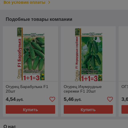
Все условия оплаты
Подобные товары компании
Огурец Барабулька F1
Огурец Изумрудные
ОГ
20шт
сережки F1 20шт
4,54
5,46
3,
руб.
руб.
Купить
Купить
О нас