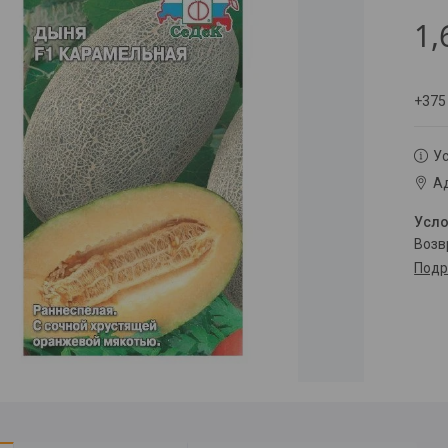
1,
+375
Ус
Ад
воз
Подр