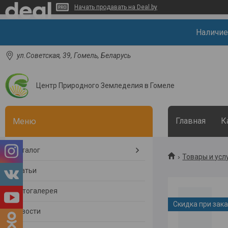
Начать продавать на Deal.by
Наличие
ул.Советская, 39, Гомель, Беларусь
Центр Природного Земледелия в Гомеле
Главная
К
Каталог
Товары и усл
Статьи
Фотогалерея
Скидка при зак
Новости