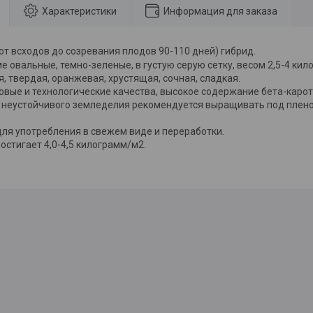
Характеристики
Информация для заказа
от всходов до созревания плодов 90-110 дней) гибрид.
 овальные, темно-зеленые, в густую серую сетку, весом 2,5-4 кил
, твердая, оранжевая, хрустящая, сочная, сладкая.
овые и технологические качества, высокое содержание бета-карот
н неустойчивого земледелия рекомендуется выращивать под плен
для употребления в свежем виде и переработки.
остигает 4,0-4,5 килограмм/м2.