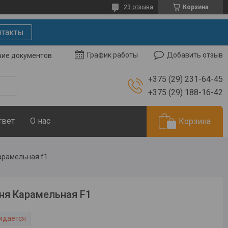
23 отзыва
Корзина
нтакты
Добавить отзыв
График работы
чие документов
+375 (29) 231-64-45
+375 (29) 188-16-42
твет
О нас
Корзина
арамельная f1
я Карамельная F1
идается