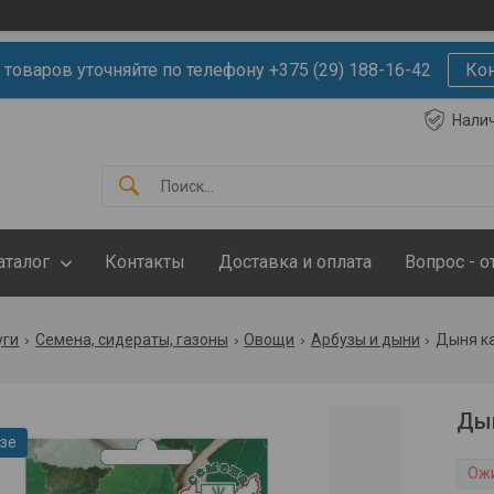
 товаров уточняйте по телефону +375 (29) 188-16-42
Ко
Нали
аталог
Контакты
Доставка и оплата
Вопрос - о
уги
Семена, сидераты, газоны
Овощи
Арбузы и дыни
Дыня к
Дын
азе
Ож