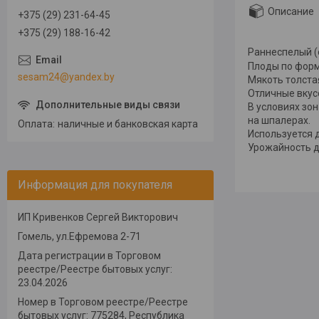
Описание
+375 (29) 231-64-45
+375 (29) 188-16-42
Раннеспелый (
Плоды по форме
sesam24@yandex.by
Мякоть толстая
Отличные вкус
В условиях зо
на шпалерах.
Оплата
наличные и банковская карта
Используется 
Урожайность д
Информация для покупателя
ИП Кривенков Сергей Викторович
Гомель, ул.Ефремова 2-71
Дата регистрации в Торговом
реестре/Реестре бытовых услуг:
23.04.2026
Номер в Торговом реестре/Реестре
бытовых услуг: 775284, Республика