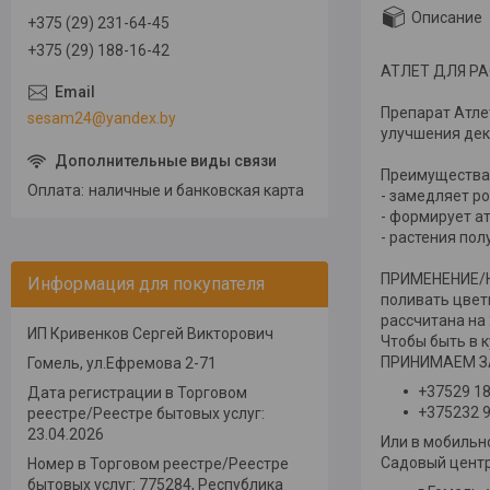
Описание
+375 (29) 231-64-45
+375 (29) 188-16-42
АТЛЕТ ДЛЯ РА
Препарат Атле
sesam24@yandex.by
улучшения дек
Преимущества
Оплата
наличные и банковская карта
- замедляет ро
- формирует а
- растения по
ПРИМЕНЕНИЕ/НО
Информация для покупателя
поливать цвет
рассчитана на 
ИП Кривенков Сергей Викторович
Чтобы быть в 
ПРИНИМАЕМ ЗА
Гомель, ул.Ефремова 2-71
+37529 1
Дата регистрации в Торговом
+375232 9
реестре/Реестре бытовых услуг:
23.04.2026
Или в мобиль
Садовый цент
Номер в Торговом реестре/Реестре
бытовых услуг: 775284, Республика