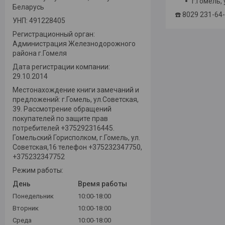
г.Гомель,
Беларусь
☎️ 8029 231-64
УНП: 491228405
Регистрационный орган:
Администрация Железнодорожного
района г.Гомеля
Дата регистрации компании:
29.10.2014
Местонахождение книги замечаний и
предложений: г.Гомель, ул.Советская,
39. Рассмотрение обращений
покупателей по защите прав
потребителей +375292316445.
Гомельский Горисполком, г.Гомель, ул.
Советская,16 телефон +375232347750,
+375232347752
Режим работы:
День
Время работы
Понедельник
10:00-18:00
Вторник
10:00-18:00
Среда
10:00-18:00