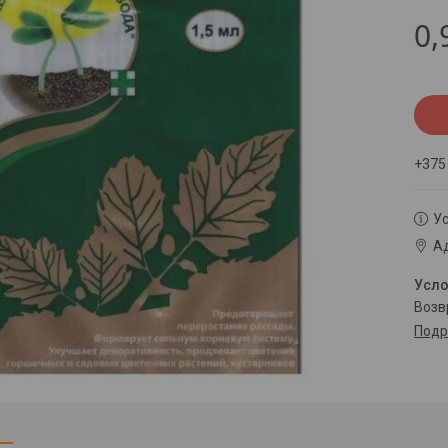
0,
+375
Ус
Ад
воз
Подр