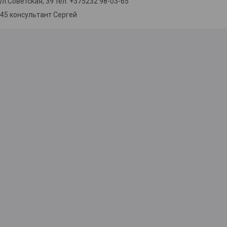
 ул.Советская, 39 тел. +375232 98-03-65
-45 консультант Сергей