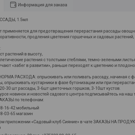
Информация для заказа
ССАДЫ, 1.5мл
т применяется для предотвращения перерастания рассады овощны
оративности, продления цветения горшечных и садовых растений, 
:
ст растений в высоту,
тлетические растения с толстыми стеблями, темно-зелеными лист
лучают «забег в развитии», раньше переходят к цветению и плодон
РМА РАСХОДА: опрыскивать или поливать рассаду, начиная с фа
ы, опрыскивать кустарники в фазе бутонизации или при перераста
20-30 шт рассады, 3-6шт цветочных горшков, 3-10шт кустов.
курсе новинок и новостей садового центра подписывайтесь на наш 
КАЗЫ по телефонам:
88-16-42 мобильный
8-03-65 магазин
ном приложении «Садовый клуб Сияние» в чате ЗАКАЗЫ НА ПРОД
р