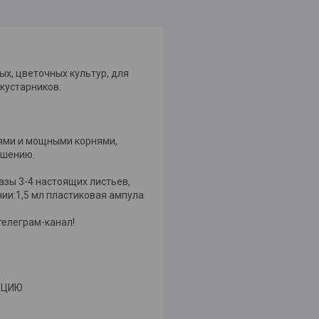
х, цветочных культур, для
кустарников.
ьями и мощными корнями,
ошению.
зы 3-4 настоящих листьев,
нии:1,5 мл пластиковая ампула
телеграм-канал!
УКЦИЮ