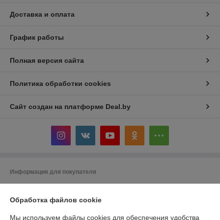
Доставка и оплата
График работы
Полная версия сайта
Политика обработки cookies
Сайт создан на платформе Deal.by
Информация для покупателя
Индивидуальный предприниматель:
ИП Кривенков Сергей Викторович
Гомель, ул.Ефремова 2-71
Обработка файлов cookie
Регистрационный номер ЕГР: 491228405
Мы используем файлы cookies для обеспечения удобства