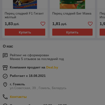
Перец сладкий F1 Гигант
Перец сладкий Биг Мама
Пер
жёлтый
Иго
1,83
1,81
1,
руб.
руб.
Купить
Купить
О нас
Рейтинг не сформирован
Менее 5 отзывов за последний год
Компания продает на
Deal.by
Работает с 18.08.2021
г. Гомель
ул.Советская, 39 , Гомель, Беларусь
Контакты