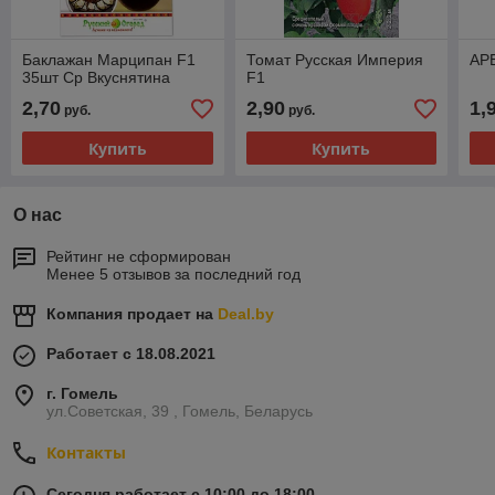
Баклажан Марципан F1
Томат Русская Империя
АР
35шт Ср Вкуснятина
F1
2,70
2,90
1,
руб.
руб.
Купить
Купить
О нас
Рейтинг не сформирован
Менее 5 отзывов за последний год
Компания продает на
Deal.by
Работает с 18.08.2021
г. Гомель
ул.Советская, 39 , Гомель, Беларусь
Контакты
Сегодня работает с 10:00 до 18:00