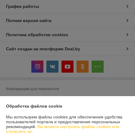
График работы
Полная версия сайта
Политика обработки cookies
Сайт создан на платформе Deal.by
Информация для покупателя
Индивидуальный предприниматель:
ИП Кривенков Сергей Викторович
Гомель, ул.Ефремова 2-71
Обработка файлов cookie
Регистрационный номер ЕГР: 491228405
Мы используем файлы cookies для обеспечения удобства
пользователей портала и предоставления персональных
УНП: 491228405
рекомендаций.
Вы можете настроить файлы cookies или
отключить их.
Регистрационный орган: Администрация Железнодорожного района