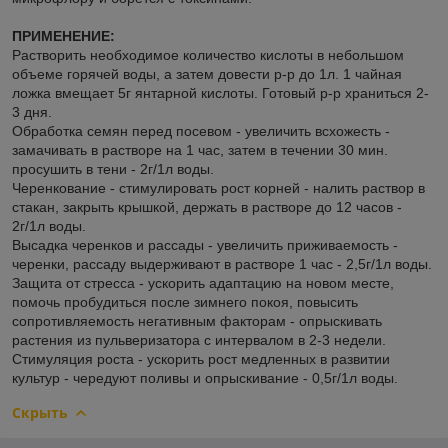
ПРИМЕНЕНИЕ:
Растворить необходимое количество кислоты в небольшом
объеме горячей воды, а затем довести р-р до 1л. 1 чайная
ложка вмещает 5г янтарной кислоты. Готовый р-р храниться 2-
3 дня.
Обработка семян перед посевом - увеличить всхожесть -
замачивать в растворе на 1 час, затем в течении 30 мин.
просушить в тени - 2г/1л воды.
Черенкование - стимулировать рост корней - налить раствор в
стакан, закрыть крышкой, держать в растворе до 12 часов -
2г/1л воды.
Высадка черенков и рассады - увеличить приживаемость -
черенки, рассаду выдерживают в растворе 1 час - 2,5г/1л воды.
Защита от стресса - ускорить адаптацию на новом месте,
помочь пробудиться после зимнего покоя, повысить
сопротивляемость негативным факторам - опрыскивать
растения из пульверизатора с интервалом в 2-3 недели.
Стимуляция роста - ускорить рост медленных в развитии
культур - чередуют поливы и опрыскивание - 0,5г/1л воды.
Скрыть