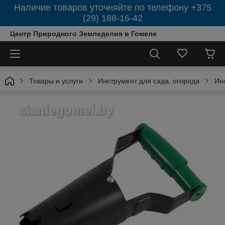
Наличие товаров уточняйте по телефону +375
(29) 188-16-42
Центр Природного Земледелия в Гомеле
Товары и услуги
Инструмент для сада, огорода
Ин