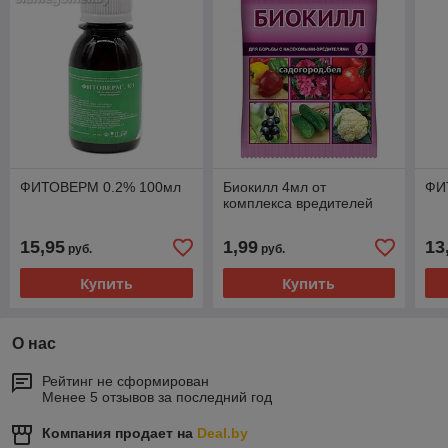
ФИТОВЕРМ 0.2% 100мл
Биокилл 4мл от
ФИ
комплекса вредителей
15,95
1,99
13
руб.
руб.
Купить
Купить
О нас
Рейтинг не сформирован
Менее 5 отзывов за последний год
Компания продает на
Deal.by