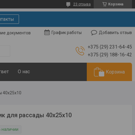
23 отзыва
Корзина
нтакты
Добавить отзыв
График работы
чие документов
+375 (29) 231-64-45
+375 (29) 188-16-42
твет
О нас
Корзина
ы 40х25х10
к для рассады 40х25х10
В наличии