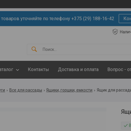
 товаров уточняйте по телефону +375 (29) 188-16-42
Ко
Нали
аталог
Контакты
Доставка и оплата
Вопрос - о
уги
Все для рассады
Ящики, горшки, емкости
Ящик для рассад
Ящи