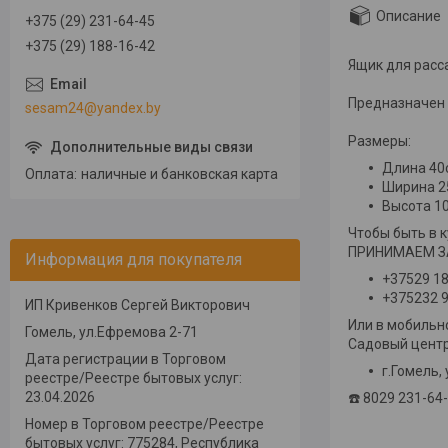
Описание
+375 (29) 231-64-45
+375 (29) 188-16-42
Ящик для расс
Предназначен 
sesam24@yandex.by
Размеры:
Длина 40
Оплата
наличные и банковская карта
Ширина 2
Высота 1
Чтобы быть в 
ПРИНИМАЕМ ЗА
Информация для покупателя
+37529 1
+375232 9
ИП Кривенков Сергей Викторович
Или в мобиль
Гомель, ул.Ефремова 2-71
Садовый цент
Дата регистрации в Торговом
г.Гомель,
реестре/Реестре бытовых услуг:
23.04.2026
☎️ 8029 231-64
Номер в Торговом реестре/Реестре
бытовых услуг: 775284, Республика