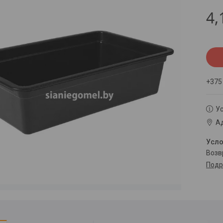
4,
+375
Ус
Ад
воз
Подр