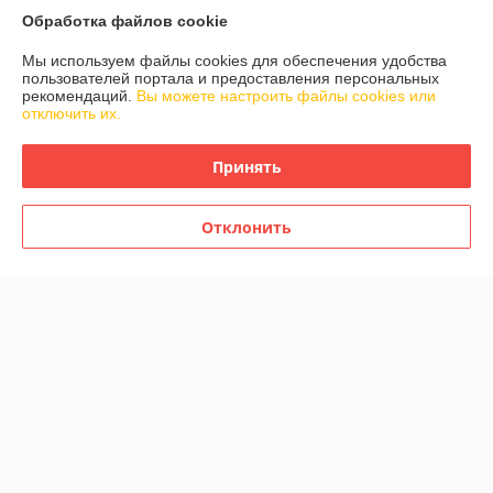
График работы
Обработка файлов cookie
Мы используем файлы cookies для обеспечения удобства
Полная версия сайта
пользователей портала и предоставления персональных
рекомендаций.
Вы можете настроить файлы cookies или
отключить их.
Политика обработки cookies
Принять
Сайт создан на платформе Deal.by
Отклонить
Информация для покупателя
Индивидуальный предприниматель:
ИП Кривенков Сергей Викторович
Гомель, ул.Ефремова 2-71
Регистрационный номер ЕГР: 491228405
УНП: 491228405
Регистрационный орган: Администрация Железнодорожного района
г.Гомеля