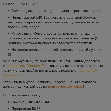
Нектарин ХАРБЛЕЙЗ
Самоплодный сорт средне-позднего срока созревания
Плоды массой 140-185 г, округло-овальной формы,
жёлтые с покрывным тёмно-красным румянцем по всей
поверхности плода
Мякоть ярко-жёлтого цвета, сочная, плотненькая, с
сильным ароматом, очень высоких вкусовых качеств (5
баллов). Косточка полностью отделяется от мякоти
Не просто реально хороший, а реально самый лучший
!!!
ВАЖНО!
Мульчируйте
приствольные круги ваших деревьев
с
препаратом "Сияние-2"
, а также увлажняйте приствольные
круги и опрыскивайте ветви 1 раз в неделю с
препаратом
"Сияние-1
"
Чтобы быть в курсе новинок и новостей нашего садового
центра подписывайтесь на
наш телеграм-канал
!
Сорт доступен к заказу!
Саженец ОКС или ЗКС
Предоплата 50 %