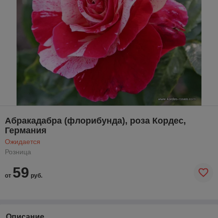
Абракадабра (флорибунда), роза Кордес,
Германия
Ожидается
Розница
59
от
руб.
Описание