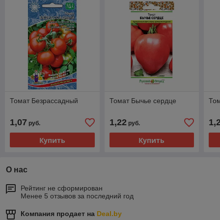
Томат Безрассадный
Томат Бычье сердце
То
1,07
1,22
1,
руб.
руб.
Купить
Купить
О нас
Рейтинг не сформирован
Менее 5 отзывов за последний год
Компания продает на
Deal.by