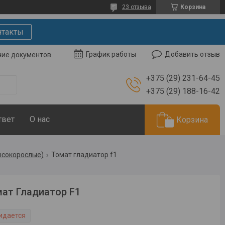
23 отзыва
Корзина
нтакты
Добавить отзыв
График работы
чие документов
+375 (29) 231-64-45
+375 (29) 188-16-42
твет
О нас
Корзина
ысокорослые)
Томат гладиатор f1
ат Гладиатор F1
идается