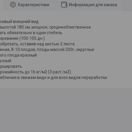
Характеристики
Информация для заказа
асивый внешний вид
 высотой 180 см, мощное, среднеоблиственное
ть обязательно в один стебель
зревание (100-105 дн.)
обрезать, оставив над кистью 2 листа
жная, 8-10 плодов, плоды массой 200г, округлые
лого плода красный
кусный
аршировать
рожайность до 16 кг/м2 (3 раст./м2)
ебления в свежем виде и для всех видов переработки