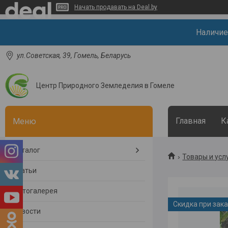
Начать продавать на Deal.by
Наличие
ул.Советская, 39, Гомель, Беларусь
Центр Природного Земледелия в Гомеле
Главная
К
Каталог
Товары и усл
Статьи
Фотогалерея
Скидка при зак
Новости