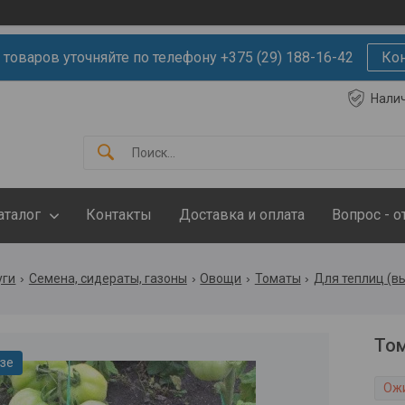
 товаров уточняйте по телефону +375 (29) 188-16-42
Ко
Нали
аталог
Контакты
Доставка и оплата
Вопрос - о
уги
Семена, сидераты, газоны
Овощи
Томаты
Для теплиц (в
Том
азе
Ож