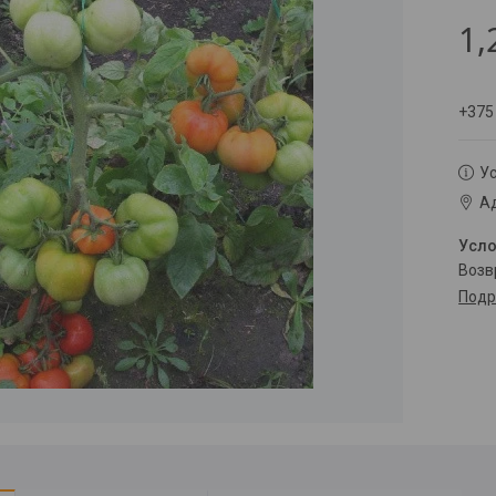
1,
+375
Ус
Ад
воз
Подр