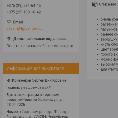
Описание
+375 (29) 231-64-45
+375 (29) 188-16-42
очень кр
растение
sesam24@yandex.by
пасынкова
раннее со
верхушку 
кисть сло
Оплата
наличные и банковская карта
цвет зре
просто в
можно ф
высокая у
Информация для покупателя
для употр
ИП Кривенков Сергей Викторович
Гомель, ул.Ефремова 2-71
Дата регистрации в Торговом
реестре/Реестре бытовых услуг:
23.04.2026
Номер в Торговом реестре/Реестре
бытовых услуг: 775284, Республика