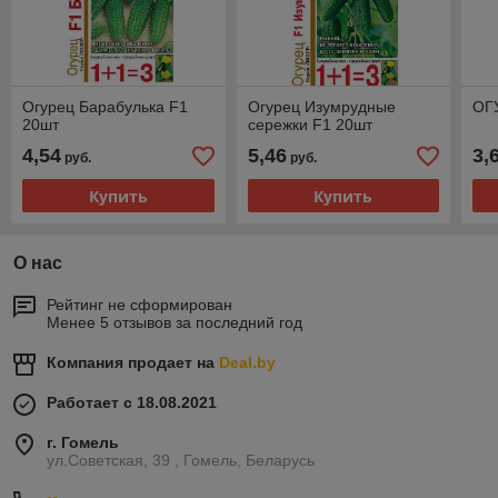
Огурец Барабулька F1
Огурец Изумрудные
ОГ
20шт
сережки F1 20шт
4,54
5,46
3,
руб.
руб.
Купить
Купить
О нас
Рейтинг не сформирован
Менее 5 отзывов за последний год
Компания продает на
Deal.by
Работает с 18.08.2021
г. Гомель
ул.Советская, 39 , Гомель, Беларусь