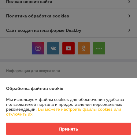
Полная версия сайта
Политика обработки cookies
Сайт создан на платформе Deal.by
Информация для покупателя
Индивидуальный предприниматель:
ИП Кривенков Сергей Викторович
Гомель, ул.Ефремова 2-71
Обработка файлов cookie
Регистрационный номер ЕГР: 491228405
Мы используем файлы cookies для обеспечения удобства
пользователей портала и предоставления персональных
УНП: 491228405
рекомендаций.
Вы можете настроить файлы cookies или
отключить их.
Регистрационный орган: Администрация Железнодорожного района
г.Гомеля
Принять
Дата регистрации компании: 29.10.2014